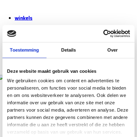
winkels
Toestemming
Details
Over
openingstijden
Deze website maakt gebruik van cookies
VISWINKEL IJBURG
We gebruiken cookies om content en advertenties te
Bij Viswinkel IJburg gaat een wereld voor u open aan vissoorten en
personaliseren, om functies voor social media te bieden
visspecialiteiten. Laat u verrassen door ons ruime assortiment
plattegrond
en om ons websiteverkeer te analyseren. Ook delen we
verse vis. En wat dacht u van onze kant en klare maaltijden,
informatie over uw gebruik van onze site met onze
gemaakt in eigen keuken? We hebben teveel om op te noemen.
partners voor social media, adverteren en analyse. Deze
Alleen een bezoek aan onze winkel kan u overtuigen van de ruime
keuzemogelijkheid.
partners kunnen deze gegevens combineren met andere
informatie die u aan ze heeft verstrekt of die ze hebben
Ook voor een lekker hapje eten kunt u bij ons terecht. We
verzameld op basis van uw gebruik van hun services.
bereikbaarheid
beschikken over een ruim aantal zitplaatsen in ons restaurant. U